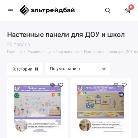
0
Настенные панели для ДОУ и школ
Автогородки
23 товара
Безопасное колесо
Главная
Развивающее оборудование
Настенные панели для ДОУ и
Коврики-конструкторы EVA
Категории
Комплекты "Профессии" для ДОУ и школ
Напольные\настольные шахматы и шашки
Настенные игры
Настенные панели для ДОУ и школ
Оборудование НВП