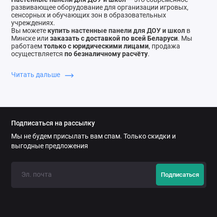
развивающее оборудование для организации игровых,
сенсорных и обучающих зон в образовательных
учреждениях.
Вы можете
купить настенные панели для ДОУ и школ
в
Минске или
заказать с доставкой по всей Беларуси
. Мы
работаем
только с юридическими лицами
, продажа
осуществляется
по безналичному расчёту
.
Развивающие настенные панели для детей
Читать дальше
Настенные панели для детей
помогают организовать
интерактивное пространство для обучения и развития.
Они способствуют:
развитию мелкой моторики
·
тренировке внимания и памяти
·
развитию логического мышления
·
Подписаться на рассылку
сенсорному развитию
·
обучению через игру
·
Мы не будем присылать вам спам. Только скидки и
Настенные панели отлично подходят для детских садов,
выгодные предложения
школ, игровых комнат и развивающих центров.
Настенные панели для игровых и сенсорных зон
Развивающие настенные панели
используются для:
Подписаться
игровых уголков
·
сенсорных комнат
·
обучающих пространств
·
зон ожидания
·
групповых и индивидуальных занятий
·