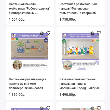
Настенная панель
Настенная развивающая
Психолого-педагогические развивающие
игрушки
мобильная "Робототехника"
панель "Финансовая
с интерактивными
грамотность" с ковриком
элементами
Развивающие уличные площадки
1 604.00р.
1 750.00р.
Распродажа
Спортивный инвентарь
Уличное оборудование для детских садов
Уличные бизиборды
Показать все
Настенная развивающая
Развивающая настенно-
панель из мягкого
напольная панель
полимера "Финансовая
мобильная "Город", мягкий
грамотность", мягкий
полимер
1 390.00р.
3 490.00р.
полимер