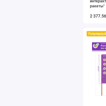
интерак
ракеты"
2 377.56
Популярны