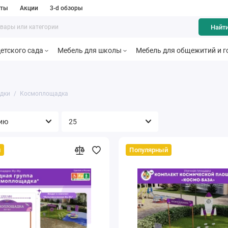
кты
Акции
3-d обзоры
Найт
етского сада
Мебель для школы
Мебель для общежитий и г
дки
Космоплощадка
й
Популярный