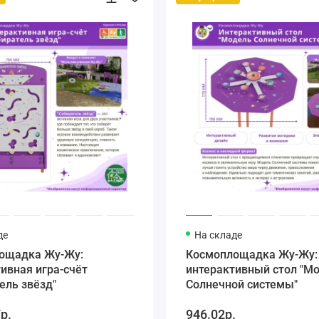
де
На складе
ощадка Жу-Жу:
Космоплощадка Жу-Жу:
ивная игра-счёт
интерактивный стол "М
ель звёзд"
Солнечной системы"
р.
946.02р.