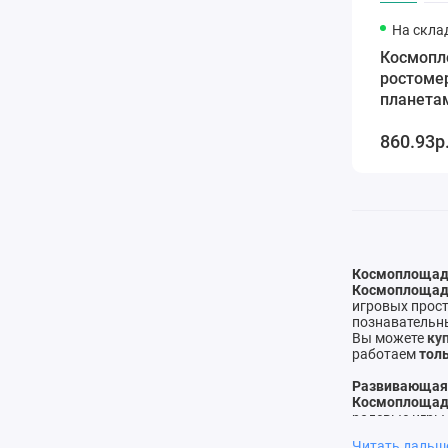
На скла
Космопл
ростомер
планета
860.93р
Космоплощад
Космоплоща
игровых прост
познавательны
Вы можете
ку
работаем
тол
Развивающая
Космоплощад
ролевые игры 
Оборудование 
Читать даль