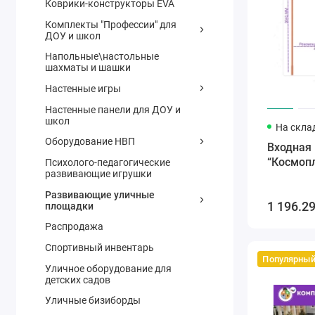
Коврики-конструкторы EVA
Комплекты "Профессии" для
ДОУ и школ
Напольные\настольные
шахматы и шашки
Настенные игры
Настенные панели для ДОУ и
школ
На скла
Оборудование НВП
Входная 
“Космоп
Психолого-педагогические
развивающие игрушки
Развивающие уличные
1 196.29
площадки
Распродажа
Спортивный инвентарь
Популярны
Уличное оборудование для
детских садов
Уличные бизиборды