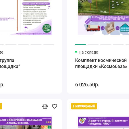
де
На складе
группа
Комплект космической
лощадка”
площадки «Космобаза»
р.
6 026.50р.
й
Популярный