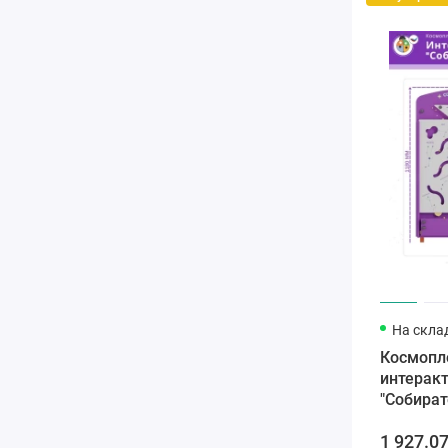
На скла
Космопл
интеракт
"Собират
1 927.07