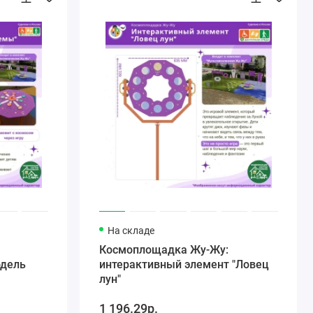
На складе
Космоплощадка Жу-Жу:
одель
интерактивный элемент "Ловец
лун"
1 196.29р.