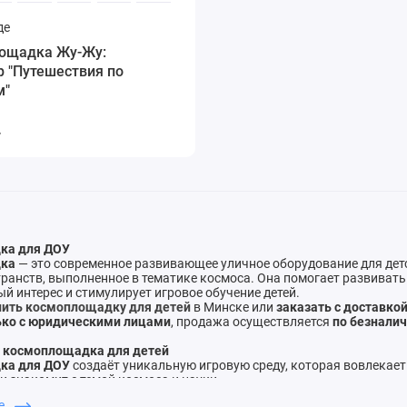
де
ощадка Жу-Жу:
 "Путешествия по
м"
.
ка для ДОУ
дка
— это современное развивающее уличное оборудование для детс
ранств, выполненное в тематике космоса. Она помогает развиват
й интерес и стимулирует игровое обучение детей.
пить космоплощадку для детей
в Минске или
заказать с доставкой
ько с юридическими лицами
, продажа осуществляется
по безнали
 космоплощадка для детей
ка для ДОУ
создаёт уникальную игровую среду, которая вовлекает
и знакомит с темой космоса и науки.
способствует:
ше