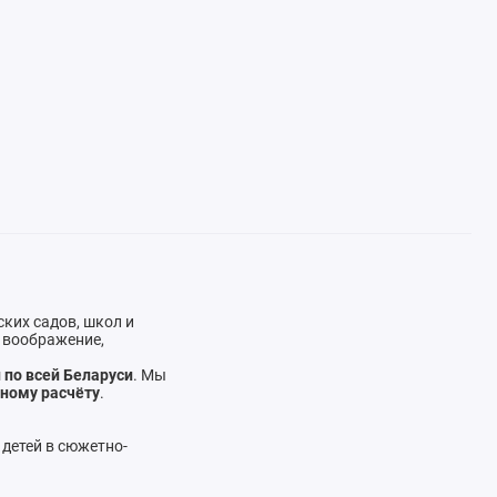
ких садов, школ и
ь воображение,
 по всей Беларуси
. Мы
чному расчёту
.
 детей в сюжетно-