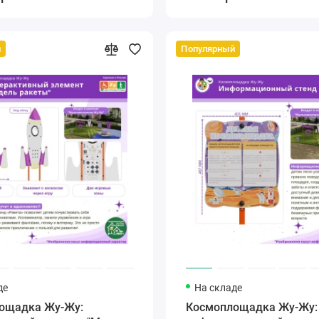
й
Популярный
де
На складе
ощадка Жу-Жу:
Космоплощадка Жу-Жу: