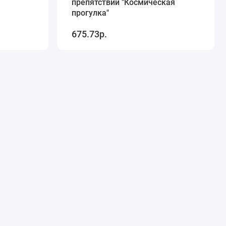
препятствий "Космическая
прогулка"
675.73р.