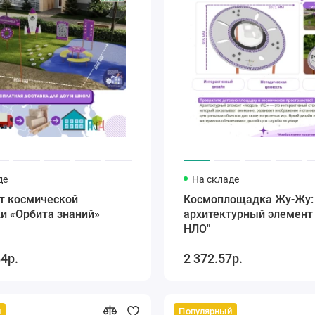
де
На складе
т космической
Космоплощадка Жу-Жу:
и «Орбита знаний»
архитектурный элемент
НЛО"
84р.
2 372.57р.
й
Популярный