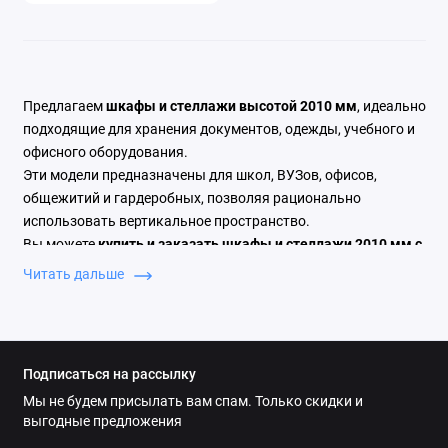
Предлагаем
шкафы и стеллажи высотой 2010 мм
, идеально
подходящие для хранения документов, одежды, учебного и
офисного оборудования.
Эти модели предназначены для школ, ВУЗов, офисов,
общежитий и гардеробных, позволяя рационально
использовать вертикальное пространство.
Вы можете
купить и заказать шкафы и стеллажи 2010 мм с
доставкой
по Минску и всей Беларуси.
Читать дальше
Мы работаем только с юридическими лицами, оплата
производится по безналичному расчёту.
Применение шкафов и стеллажей 2010 мм
Шкафы и стеллажи высотой 2010 мм используются для:
Подписаться на рассылку
·
хранения документов, учебных материалов и
Мы не будем присылать вам спам. Только скидки и
личных вещей
выгодные предложения
·
одежды в гардеробных и раздевалках